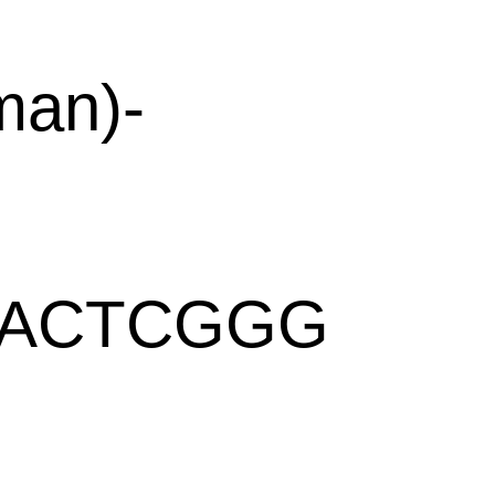
man)-
TACTCGGG