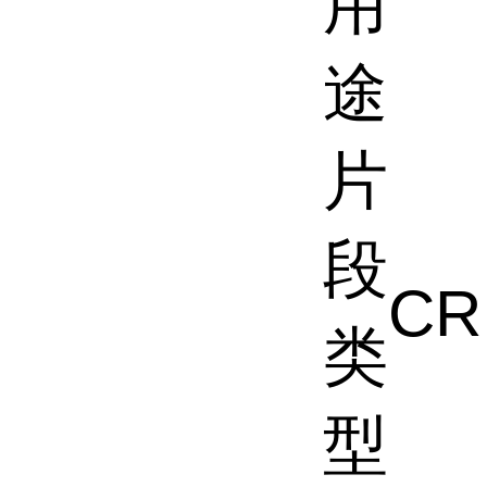
用
途
片
段
CR
类
型