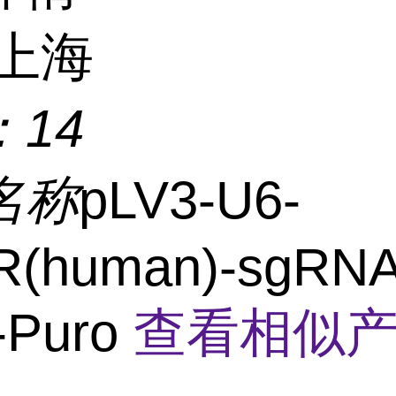
上海
：
14
名称
pLV3-U6-
R(human)-sgRNA
-Puro
查看相似产