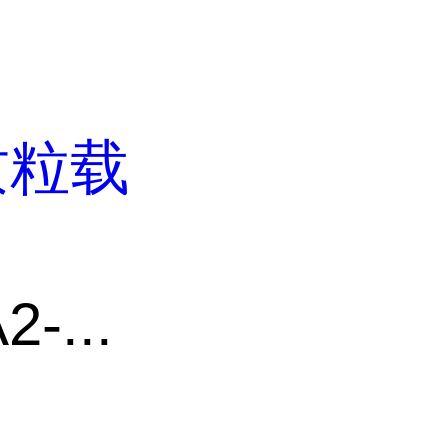
质粒载
-...