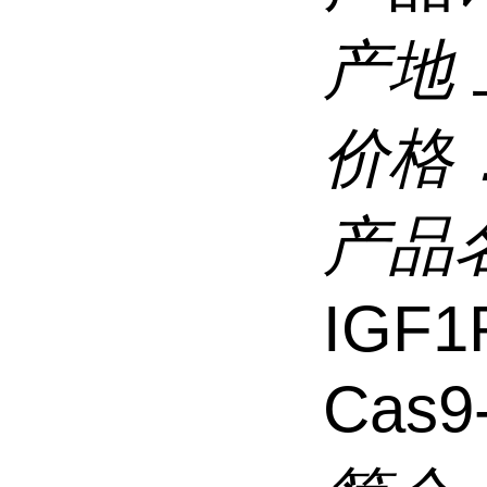
产地
价格
产品
IGF1
Cas9