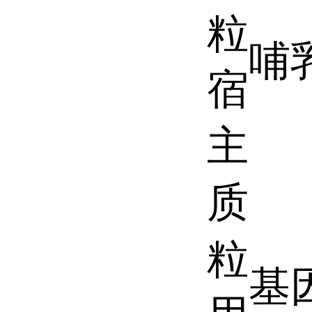
粒
哺
宿
主
质
粒
基