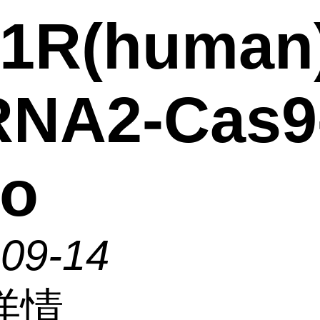
1R(human
RNA2-Cas9
ro
-09-14
详情