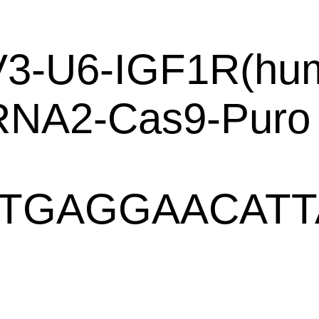
V3-U6-IGF1R(hu
RNA2-Cas9-Puro
TGAGGAACAT