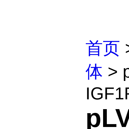
首页
体
> 
IGF1
pLV