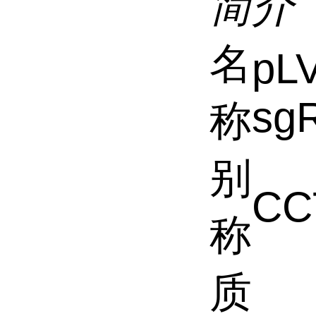
简介
名
pL
sg
称
别
CC
称
质