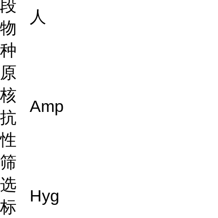
段
人
物
种
原
核
Amp
抗
性
筛
选
Hyg
标