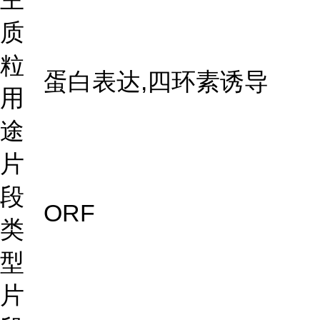
质
粒
蛋白表达,四环素诱导
用
途
片
段
ORF
类
型
片