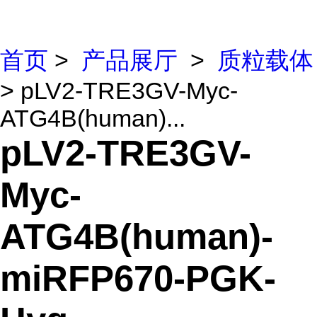
首页
>
产品展厅
>
质粒载体
> pLV2-TRE3GV-Myc-
ATG4B(human)...
pLV2-TRE3GV-
Myc-
ATG4B(human)-
miRFP670-PGK-