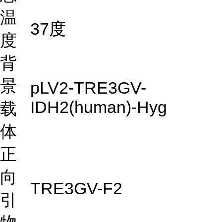
温
37度
度
背
景
pLV2-TRE3GV-
IDH2(human)-Hyg
载
体
正
向
TRE3GV-F2
引