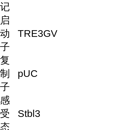
记
启
动
TRE3GV
子
复
制
pUC
子
感
受
Stbl3
态