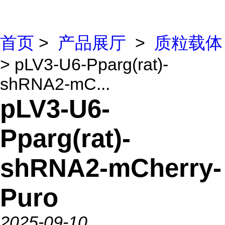
首页
>
产品展厅
>
质粒载体
> pLV3-U6-Pparg(rat)-
shRNA2-mC...
pLV3-U6-
Pparg(rat)-
shRNA2-mCherry-
Puro
2025-09-10