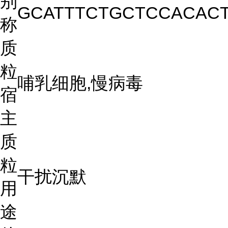
别
GCATTTCTGCTCCACACT
称
质
粒
哺乳细胞,慢病毒
宿
主
质
粒
干扰沉默
用
途