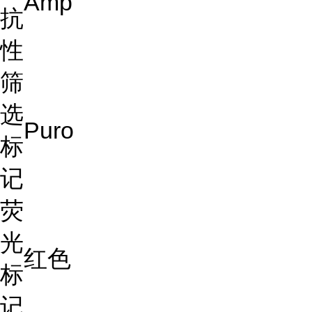
Amp
抗
性
筛
选
Puro
标
记
荧
光
红色
标
记