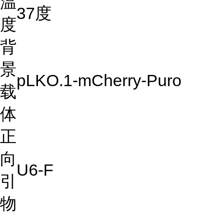
温
37度
度
背
景
pLKO.1-mCherry-Puro
载
体
正
向
U6-F
引
物