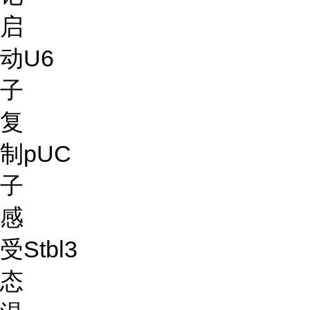
启
动
U6
子
复
制
pUC
子
感
受
Stbl3
态