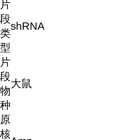
片
段
shRNA
类
型
片
段
大鼠
物
种
原
核