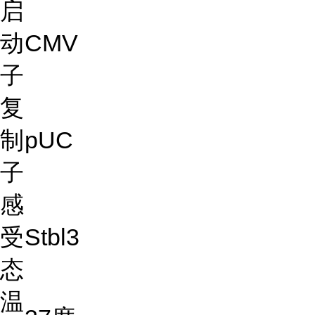
启
动
CMV
子
复
制
pUC
子
感
受
Stbl3
态
温