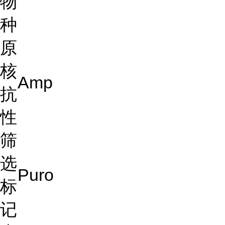
物
种
原
核
Amp
抗
性
筛
选
Puro
标
记