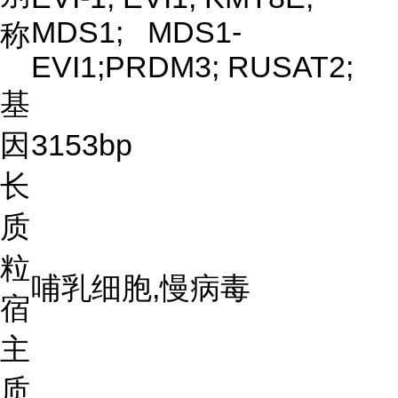
MDS1; MDS1-
称
EVI1;PRDM3; RUSAT2;
基
因
3153bp
长
质
粒
哺乳细胞,慢病毒
宿
主
质