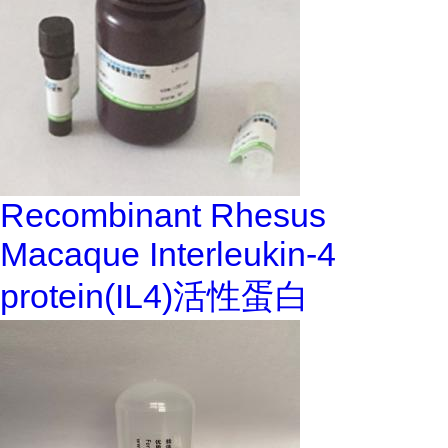
Recombinant Rhesus
Macaque Interleukin-4
protein(IL4)活性蛋白