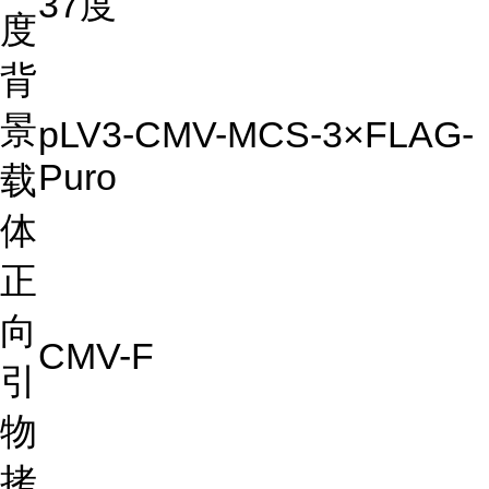
37度
度
背
景
pLV3-CMV-MCS-3×FLAG-
Puro
载
体
正
向
CMV-F
引
物
拷