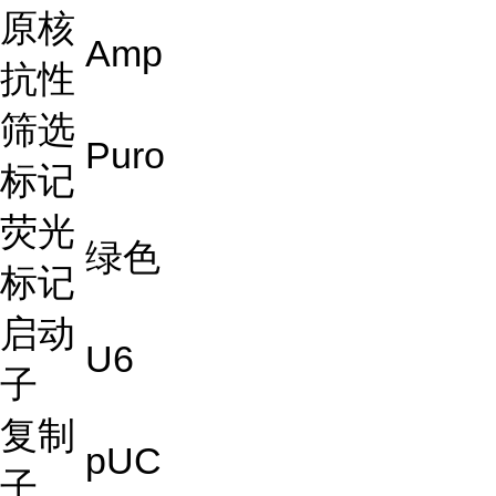
原核
Amp
抗性
筛选
Puro
标记
荧光
绿色
标记
启动
U6
子
复制
pUC
子