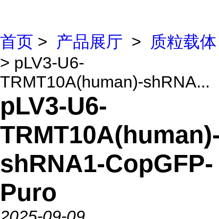
首页
>
产品展厅
>
质粒载体
> pLV3-U6-
TRMT10A(human)-shRNA...
pLV3-U6-
TRMT10A(human)
shRNA1-CopGFP-
Puro
2025-09-09