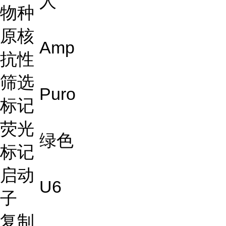
人
物种
原核
Amp
抗性
筛选
Puro
标记
荧光
绿色
标记
启动
U6
子
复制