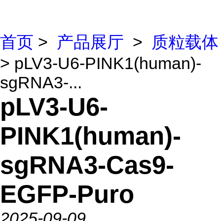
首页
>
产品展厅
>
质粒载体
> pLV3-U6-PINK1(human)-
sgRNA3-...
pLV3-U6-
PINK1(human)-
sgRNA3-Cas9-
EGFP-Puro
2025-09-09