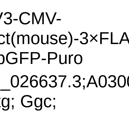
V3-CMV-
ct(mouse)-3×FL
pGFP-Puro
_026637.3;A030
g; Ggc;