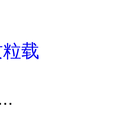
质粒载
..