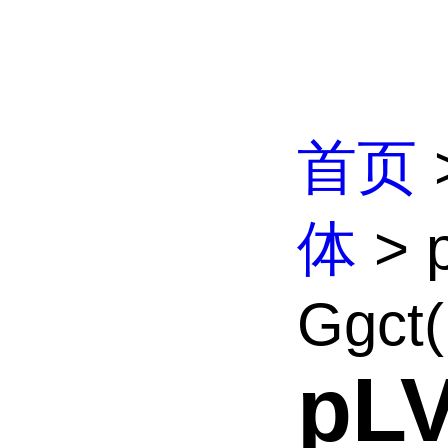
首页
体
> 
Ggct
pL