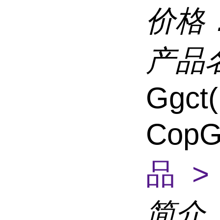
价格
产品
Ggct
CopG
品 >
简介