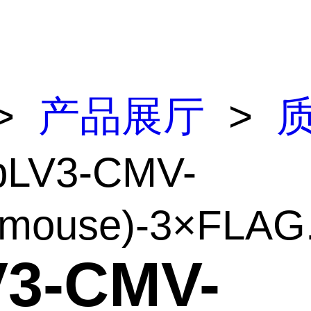
>
产品展厅
>
pLV3-CMV-
(mouse)-3×FLAG.
V3-CMV-