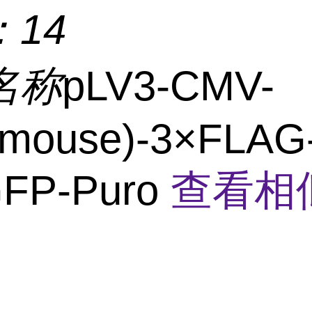
：
14
名称
pLV3-CMV-
(mouse)-3×FLAG
FP-Puro
查看相