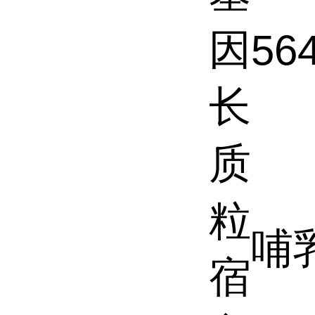
因
56
长
质
粒
哺
宿