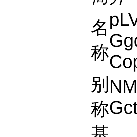
pL
名
Gg
称
Co
别
NM
Gct
称
基