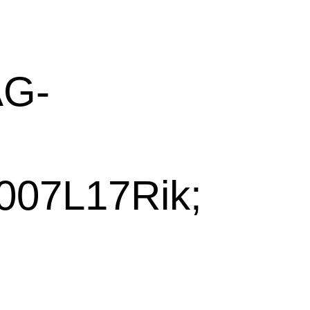
AG-
007L17Rik;