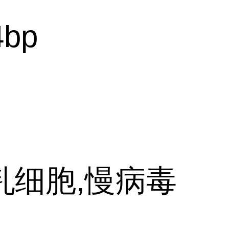
4bp
乳细胞,慢病毒