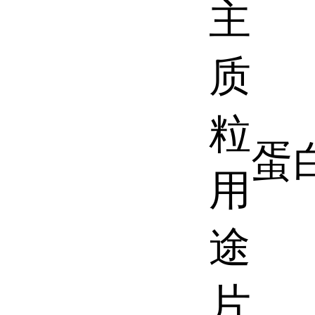
主
质
粒
蛋
用
途
片